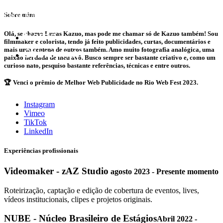
Lucas Kazuo
Sobre mim
Home
Olá, se chamo Lucas Kazuo, mas pode me chamar só de Kazuo também! Sou
filmmaker e colorista, tendo já feito publicidades, curtas, documentários e
Sobre mim
mais uma centena de outros também. Amo muito fotografia analógica, uma
paixão herdada de meu avô. Busco sempre ser bastante criativo e, como um
curioso nato, pesquiso bastante referências, técnicas e entre outros.
🏆 Venci o prêmio de Melhor Web Publicidade no Rio Web Fest 2023.
Instagram
Vimeo
TikTok
LinkedIn
Experiências profissionais
Videomaker - zAZ Studio
agosto 2023 - Presente momento
Roteirização, captação e edição de cobertura de eventos, lives,
vídeos institucionais, clipes e projetos originais.
NUBE - Núcleo Brasileiro de Estágios
Abril 2022 -